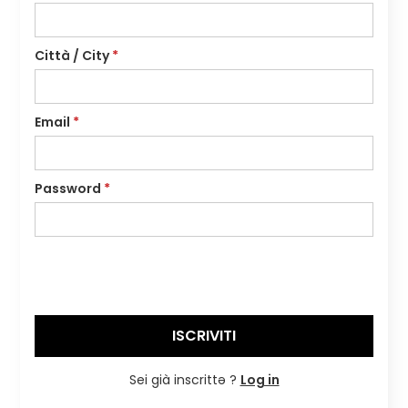
Città / City
*
Email
*
Password
*
Sei già inscrittə ?
Log in