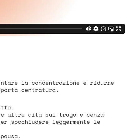
entare la concentrazione e ridurre
 porta centratura.
itta.
le altre dita sul trago e senza
per socchiudere leggermente le
 pausa.